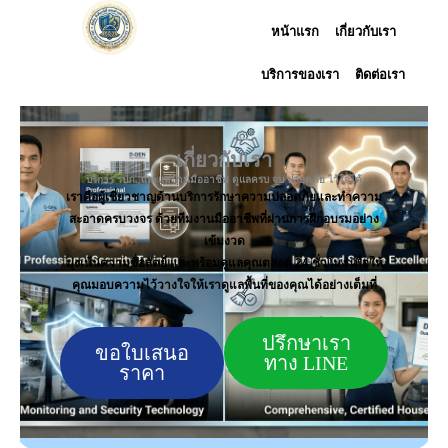
Skip
หน้าแรก
เกี่ยวกับเรา
to
content
บริการของเรา
ติดต่อเรา
เกี่ยวกับเรา
บริการ รปภ. และแม่บ้านมืออาชีพ ดูแลครบ จบ ปลอดภัย ไว้ใจได้
เราคือผู้เชี่ยวชาญด้านบริการรักษาความปลอดภัยและทำความ
สะอาดครบวงจร ด้วยทีมงานมืออาชีพที่ผ่านการฝึกอบรมอย่าง
เข้มงวด
มุ่งเน้นความซื่อสัตย์ และพร้อมดูแลคุณตลอด 24 ชั่วโมง เพื่อให้
คุณมอบความไว้วางใจให้เราดูแลพื้นที่ของคุณได้อย่างเต็มที่
ปรึกษาเรา
ขอใบเสนอ
ทาง LINE
ราคา