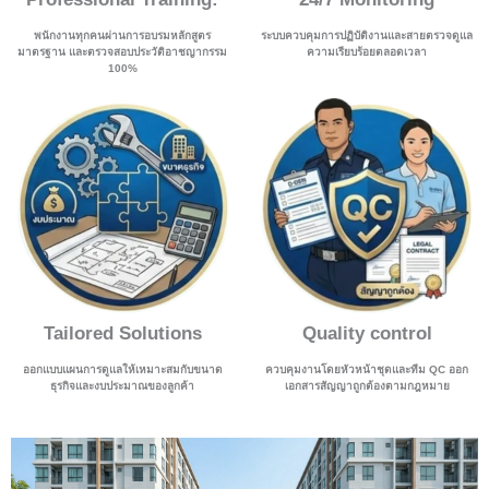
พนักงานทุกคนผ่านการอบรมหลักสูตร
ระบบควบคุมการปฏิบัติงานและสายตรวจดูแล
มาตรฐาน และตรวจสอบประวัติอาชญากรรม
ความเรียบร้อยตลอดเวลา
100%
Tailored Solutions
Quality control
ออกแบบแผนการดูแลให้เหมาะสมกับขนาด
ควบคุมงานโดยหัวหน้าชุดและทีม QC ออก
ธุรกิจและงบประมาณของลูกค้า
เอกสารสัญญาถูกต้องตามกฎหมาย